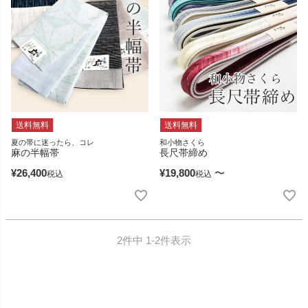
送料無料
送料無料
夏の帯に迷ったら、コレ
和小物さくら
麻の半幅帯
長尺帯締め
¥
26,400
¥
19,800
〜
税込
税込
2
件中
1
-
2
件表示