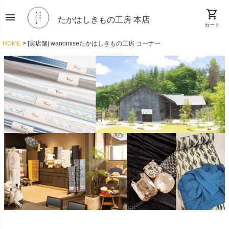
shopping_cart
menu
たかはしきもの工房 本店
カート
HOME
[実店舗] wanomiseたかはしきもの工房 コーナー