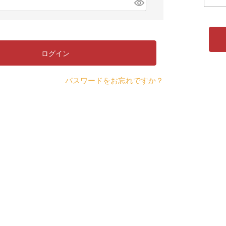
)
(
必
須
)
ログイン
パスワードをお忘れですか？