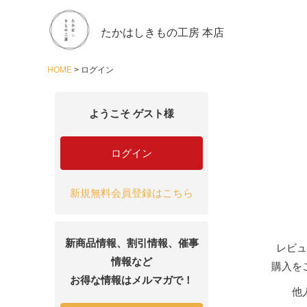
たかはしきもの工房 本店
HOME
ログイン
ようこそ ゲスト様
ログイン
新規無料会員登録はこちら
新商品情報、割引情報、催事
レビュ
情報など
購入を
お得な情報はメルマガで！
他