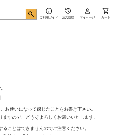
info
history
person
shopping_cart
search
ご利用ガイド
注文履歴
マイページ
カート
す。
】
ひ、お使いになって感じたことをお書き下さい。
りますので、どうぞよろしくお願いいたします。
することはできませんのでご注意ください。