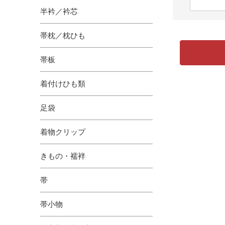
半衿／衿芯
帯枕／枕ひも
帯板
着付けひも類
足袋
着物クリップ
きもの・襦袢
帯
帯小物