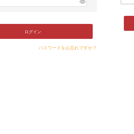
)
(
必
須
)
ログイン
パスワードをお忘れですか？