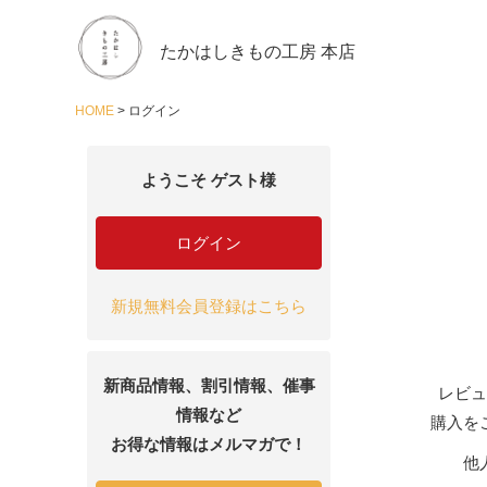
たかはしきもの工房 本店
HOME
ログイン
ようこそ ゲスト様
ログイン
新規無料会員登録はこちら
新商品情報、割引情報、催事
レビュ
情報など
購入を
お得な情報はメルマガで！
他