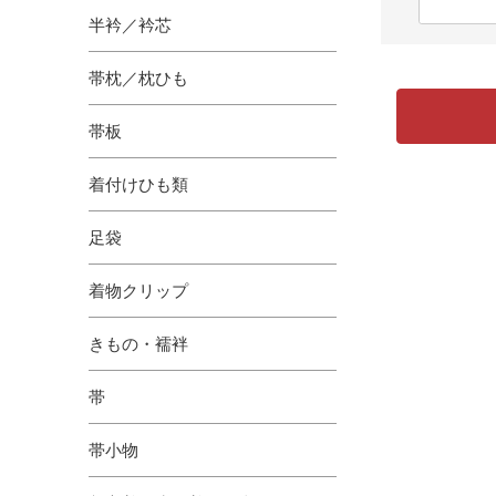
半衿／衿芯
帯枕／枕ひも
帯板
着付けひも類
足袋
着物クリップ
きもの・襦袢
帯
帯小物