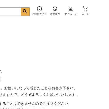
info
history
person
shopping_cart
search
ご利用ガイド
注文履歴
マイページ
カート
す。
】
ひ、お使いになって感じたことをお書き下さい。
りますので、どうぞよろしくお願いいたします。
することはできませんのでご注意ください。