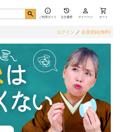
info
history
person
shopping_cart
search
ご利用ガイド
注文履歴
マイページ
カート
ログイン
／
会員登録(無料)