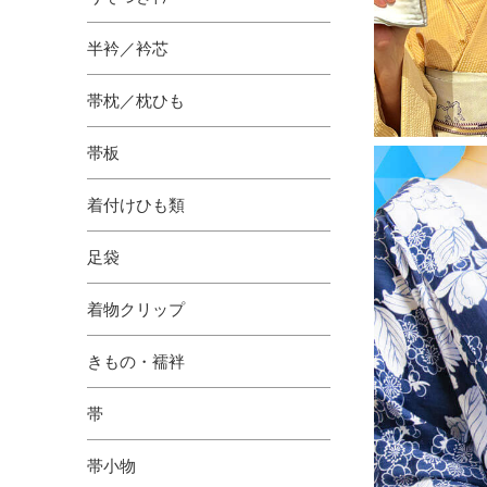
半衿／衿芯
帯枕／枕ひも
帯板
着付けひも類
足袋
着物クリップ
きもの・襦袢
帯
帯小物