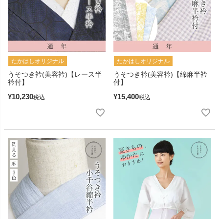
たかはしオリジナル
たかはしオリジナル
うそつき衿(美容衿)【レース半
うそつき衿(美容衿)【綿麻半衿
衿付】
付】
¥
10,230
¥
15,400
税込
税込