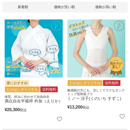
新着順
価格が安い順
価格が高い順
夏におすすめ
たかはしオリジナル
送料無料
たかはしオリジナル
送料無料
敏感肌の方にも、涼しくてラクなタンク
トップ型和装ブラ
体型、好みに合わせて自由自在
くノ一 涼子(くのいち すずこ)
満点自在半襦袢 衿加（えりか）
¥
13,200
税込
¥
25,300
税込