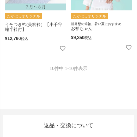
たかはしオリジナル
たかはしオリジナル
うそつき衿(美容衿）【小千谷
新発想の筒袖。暑い夏におすすめ
お袖ちゃん
縮半衿付】
¥
9,350
¥
12,760
税込
税込
10
件中
1
-
10
件表示
返品・交換について