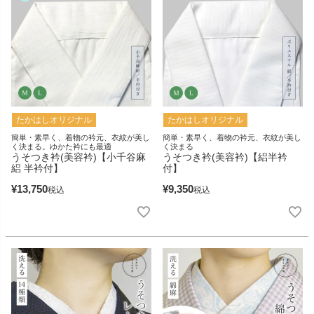
たかはしオリジナル
たかはしオリジナル
簡単・素早く、着物の衿元、衣紋が美し
簡単・素早く、着物の衿元、衣紋が美し
く決まる。ゆかた衿にも最適
く決まる
うそつき衿(美容衿)【小千谷麻
うそつき衿(美容衿)【絽半衿
絽 半衿付】
付】
¥
13,750
¥
9,350
税込
税込