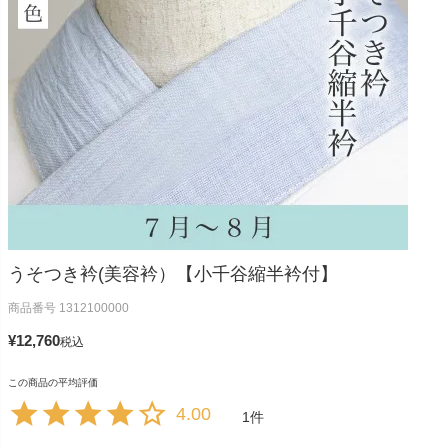
うそつき衿(美容衿）【小千谷縮半衿付】
商品番号
1312100000
¥
12,760
税込
4.00
1