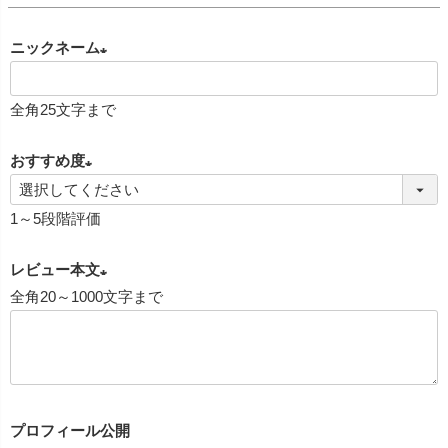
ニックネーム
(
全角25文字まで
必
須
おすすめ度
)
(
1～5段階評価
必
須
レビュー本文
)
全角20～1000文字まで
(
必
須
)
プロフィール公開