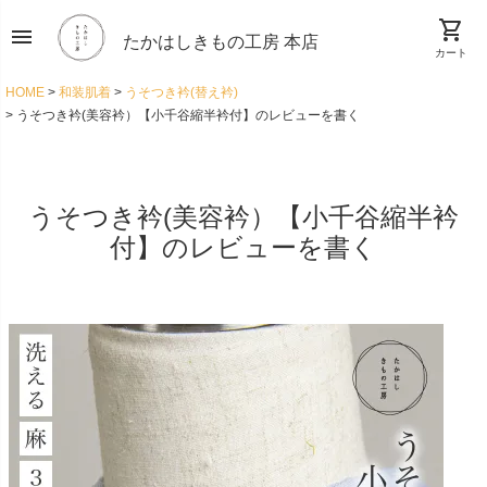
shopping_cart
menu
たかはしきもの工房 本店
カート
HOME
和装肌着
うそつき衿(替え衿)
うそつき衿(美容衿）【小千谷縮半衿付】のレビューを書く
うそつき衿(美容衿）【小千谷縮半衿
付】のレビューを書く