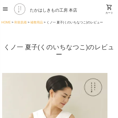
shopping_cart
menu
たかはしきもの工房 本店
カート
HOME
和装肌着
補整用品
くノ一 夏子(くのいちなつこ)のレビュー
くノ一 夏子(くのいちなつこ)のレビュ
ー