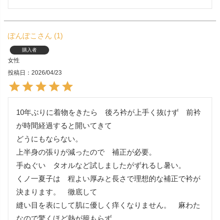
ぽんぽこ
1
購入者
女性
投稿日
2026/04/23
10年ぶりに着物をきたら　後ろ衿が上手く抜けず　前衿
が時間経過すると開いてきて

どうにもならない。　

上半身の張りが減ったので　補正が必要。

手ぬぐい　タオルなど試しましたがずれるし暑い。

くノ一夏子は　程よい厚みと長さで理想的な補正で衿が
決まります。　徹底して

縫い目を表にして肌に優しく痒くなりません。　麻わた
なので驚くほど熱が籠もらず
