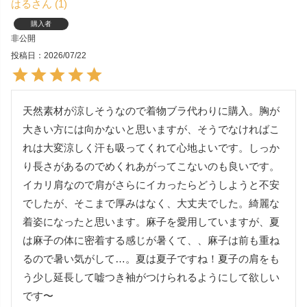
はる
1
購入者
非公開
投稿日
2026/07/22
天然素材が涼しそうなので着物ブラ代わりに購入。胸が
大きい方には向かないと思いますが、そうでなければこ
れは大変涼しく汗も吸ってくれて心地よいです。しっか
り長さがあるのでめくれあがってこないのも良いです。
イカリ肩なので肩がさらにイカったらどうしようと不安
でしたが、そこまで厚みはなく、大丈夫でした。綺麗な
着姿になったと思います。麻子を愛用していますが、夏
は麻子の体に密着する感じが暑くて、、麻子は前も重ね
るので暑い気がして…。夏は夏子ですね！夏子の肩をも
う少し延長して嘘つき袖がつけられるようにして欲しい
です〜