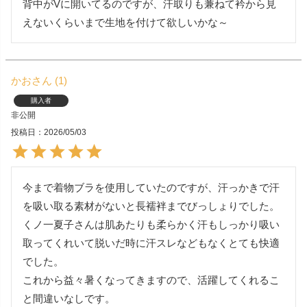
背中がVに開いてるのですが、汗取りも兼ねて衿から見
えないくらいまで生地を付けて欲しいかな～
かお
1
購入者
非公開
投稿日
2026/05/03
今まで着物ブラを使用していたのですが、汗っかきで汗
を吸い取る素材がないと長襦袢までびっしょりでした。
くノ一夏子さんは肌あたりも柔らかく汗もしっかり吸い
取ってくれいて脱いだ時に汗スレなどもなくとても快適
でした。

これから益々暑くなってきますので、活躍してくれるこ
と間違いなしです。