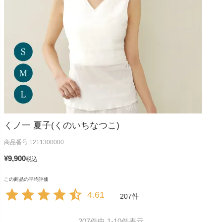
くノ一 夏子(くのいちなつこ)
商品番号
1211300000
¥
9,900
税込
4.61
207
207
件中
1
-
10
件表示