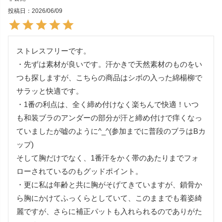
投稿日
2026/06/09
ストレスフリーです。

・先ずは素材が良いです。汗かきで天然素材のものをい
つも探しますが、こちらの商品はシボの入った綿楊柳で
サラッと快適です。

・1番の利点は、全く締め付けなく楽ちんで快適！いつ
も和装ブラのアンダーの部分が汗と締め付けで痒くなっ
ていましたが嘘のように^_^(参加までに普段のブラはBカ
ップ) 

そして胸だけでなく、1番汗をかく帯のあたりまでフォ
ローされているのもグッドポイント。

・更に私は年齢と共に胸がそげてきていますが、鎖骨か
ら胸にかけてふっくらとしていて、このままでも着姿綺
麗ですが、さらに補正パットも入れられるのでありがた