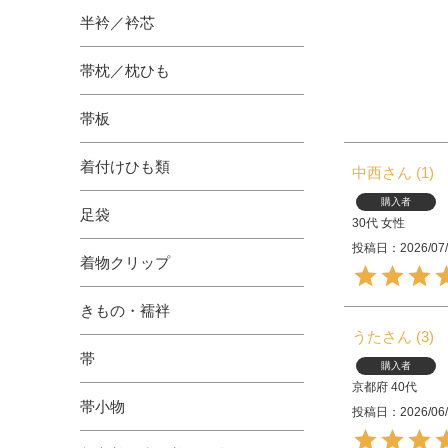
半衿／衿芯
帯枕／枕ひも
帯板
着付けひも類
中西
1
購入者
足袋
30代
女性
投稿日
2026/07
着物クリップ
きもの・襦袢
うた
3
帯
購入者
京都府
40代
帯小物
投稿日
2026/06