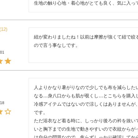
生地の触り心地・着心地がとても良く、気に入っ
12
紐が変わりましたね！以前は摩擦が強くて紐で絞
ので言う事なしです。
/01
人よりかなり暑がりなので少しでも布を減らした
なる…身八口からも肌が覗くし…とこちらを購入し
/18
冷感アイテムではないので涼しくはありませんが
です。

ただ浴衣など着る時に、しっかり後ろの衿を抜い
いと胸下までの生地で動きやすいので衣紋からが
は自分の問題なので、焦らずしっかり確認してから