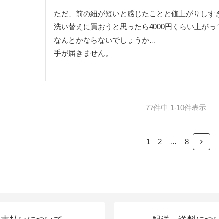
ただ、前の紐が短いと感じたことと値上がりしすぎ
洗い替えに買おうと思ったら4000円くらい上がって
なんとかならないでしょうか…

手が届きません。

77
件中
1
-
10
件表示
1
2
…
8