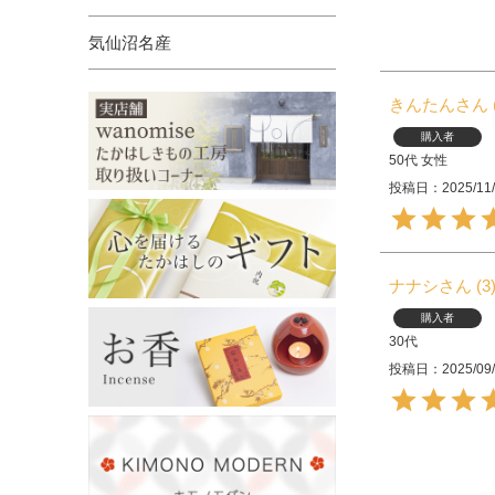
気仙沼名産
きんたん
購入者
50代
女性
投稿日
2025/11
ナナシ
3
購入者
30代
投稿日
2025/09