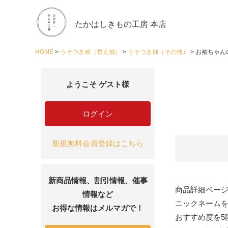
たかはしきもの工房 本店
HOME
うそつき袖（替え袖）
うそつき袖（その他）
お袖ちゃん
ようこそ ゲスト様
ログイン
新規無料会員登録はこちら
新商品情報、割引情報、催事
商品詳細ペー
情報など
ニックネーム
お得な情報はメルマガで！
おすすめ度を5