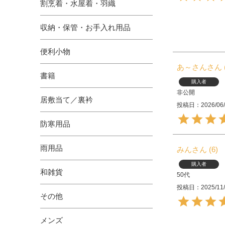
割烹着・水屋着・羽織
収納・保管・お手入れ用品
便利小物
あ～さん
書籍
購入者
非公開
居敷当て／裏衿
投稿日
2026/06
防寒用品
雨用品
みん
6
購入者
和雑貨
50代
投稿日
2025/11
その他
メンズ