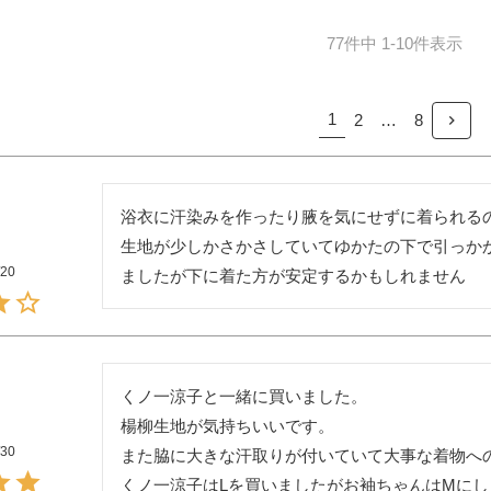
77
件中
1
-
10
件表示
1
2
…
8
浴衣に汗染みを作ったり腋を気にせずに着られるの
生地が少しかさかさしていてゆかたの下で引っか
/20
くノ一涼子と一緒に買いました。

楊柳生地が気持ちいいです。

/30
また脇に大きな汗取りが付いていて大事な着物への
くノ一涼子はLを買いましたがお袖ちゃんはMにし