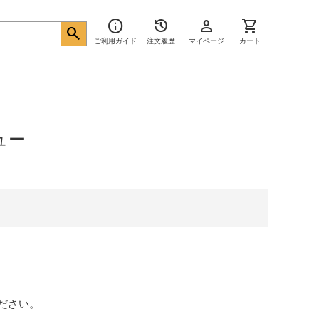
info
history
person
shopping_cart
search
ご利用ガイド
注文履歴
マイページ
カート
ュー
ださい。