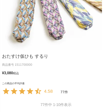
おたすけ仮ひも するり
商品番号
1511700000
¥
3,080
税込
4.58
77
77
件中
1
-
10
件表示