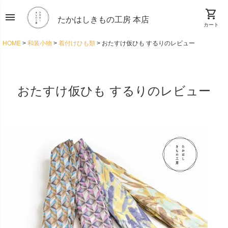
shopping_cart
menu
たかはしきもの工房 本店
カート
HOME
和装小物
着付けひも類
おたすけ仮ひも するりのレビュー
おたすけ仮ひも するりのレビュー