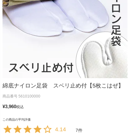
綿底ナイロン足袋 スベリ止め付【5枚こはぜ】
商品番号
5610100000
¥
3,960
税込
4.14
7