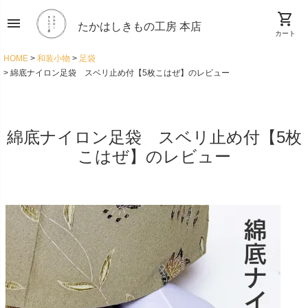
shopping_cart
menu
たかはしきもの工房 本店
カート
HOME
和装小物
足袋
綿底ナイロン足袋 スベリ止め付【5枚こはぜ】のレビュー
綿底ナイロン足袋 スベリ止め付【5枚
こはぜ】のレビュー