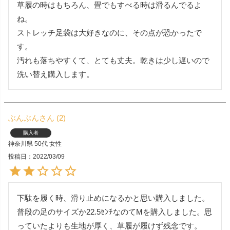
草履の時はもちろん、畳でもすべる時は滑るんでるよ
ね。

ストレッチ足袋は大好きなのに、その点が恐かったで
す。

汚れも落ちやすくて、とても丈夫。乾きは少し遅いので
洗い替え購入します。
ぶんぶん
2
購入者
神奈川県
50代
女性
投稿日
2022/03/09
下駄を履く時、滑り止めになるかと思い購入しました。
普段の足のサイズか22.5ｾﾝﾁなのてMを購入しました。思
っていたよりも生地が厚く、草履が履けず残念です。