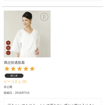
満点快適肌着
購入者
ピーコ
5
非公開
投稿日
2016/07/14