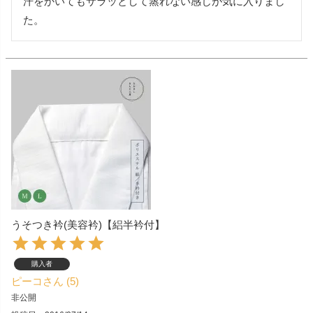
汗をかいてもサラッとして蒸れない感じが気に入りまし
た。
うそつき衿(美容衿)【絽半衿付】
購入者
ピーコ
5
非公開