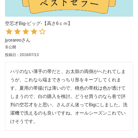
空芯才Big-ビッグ-【高さ6ｃｍ】
jyorareo
非公開
投稿日
2016/07/13
ハリのない薄手の帯だと、お太鼓の両側がへたれてしま
うが、これなら端まできっちり形をキープしてくれま
す。夏用の帯揚げは薄いので、桃色の帯枕は色が透けて
しまうので、白の購入を検討。どうせ買うのなら巷で評
判の空芯才をと思い、さんざん迷ってBigにしました。洗
濯機で洗えるのも良いですね。オールシーズンこれでい