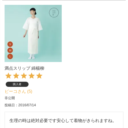
満点スリップ 綿楊柳
購入者
ピーコ
5
非公開
投稿日
2016/07/14
生理の時は絶対必要です安心して着物がきられますね。