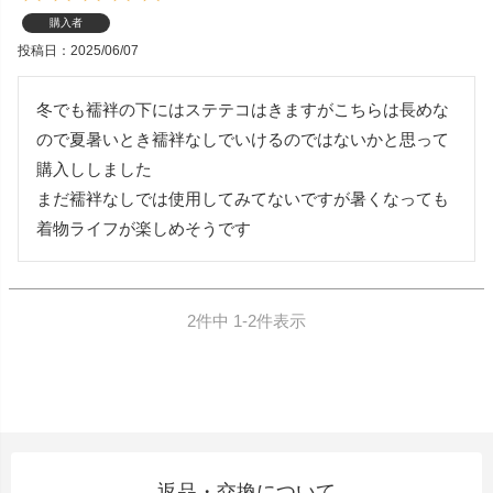
購入者
投稿日
2025/06/07
冬でも襦袢の下にはステテコはきますがこちらは長めな
ので夏暑いとき襦袢なしでいけるのではないかと思って
購入ししました

まだ襦袢なしでは使用してみてないですが暑くなっても
着物ライフが楽しめそうです
2
件中
1
-
2
件表示
返品・交換について