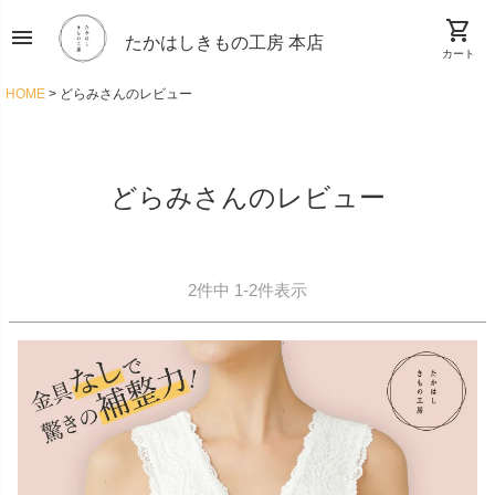
shopping_cart
menu
たかはしきもの工房 本店
カート
HOME
どらみさんのレビュー
どらみさんのレビュー
2
件中
1
-
2
件表示