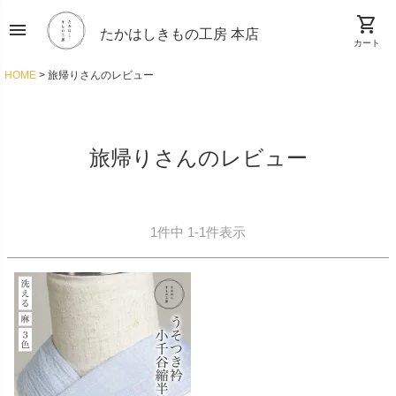
shopping_cart
menu
たかはしきもの工房 本店
カート
HOME
旅帰りさんのレビュー
旅帰りさんのレビュー
1
件中
1
-
1
件表示