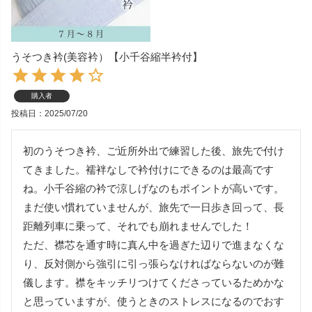
うそつき衿(美容衿）【小千谷縮半衿付】
購入者
投稿日
2025/07/20
初のうそつき衿、ご近所外出で練習した後、旅先で付け
てきました。襦袢なしで衿付けにできるのは最高です
ね。小千谷縮の衿で涼しげなのもポイントが高いです。
まだ使い慣れていませんが、旅先で一日歩き回って、長
距離列車に乗って、それでも崩れませんでした！

ただ、襟芯を通す時に真ん中を過ぎた辺りで進まなくな
り、反対側から強引に引っ張らなければならないのが難
儀します。襟をキッチリつけてくださっているためかな
と思っていますが、使うときのストレスになるのでおす