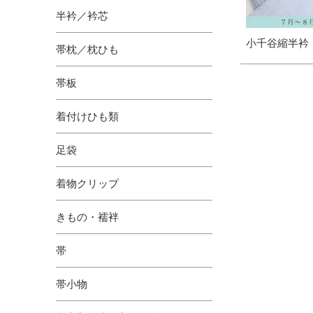
半衿／衿芯
小千谷縮半衿
帯枕／枕ひも
帯板
着付けひも類
足袋
着物クリップ
きもの・襦袢
帯
帯小物