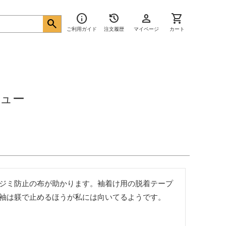
info
history
person
shopping_cart
search
ご利用ガイド
注文履歴
マイページ
カート
ュー
ジミ防止の布が助かります。袖着け用の脱着テープ
袖は躾で止めるほうが私には向いてるようです。