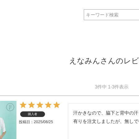
えなみんさんのレビ
3
件中
1
-
3
件表示
汗かきなので、脇下と背中の汗
購入者
有りを注文しましたが、無しで
投稿日
2025/08/25