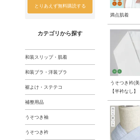
とりあえず無料購読する
満点肌着
カテゴリから探す
和装スリップ・肌着
和装ブラ・洋装ブラ
うそつき衿(美
裾よけ・ステテコ
【半衿なし】
補整用品
うそつき袖
うそつき衿