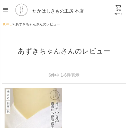
shopping_cart
menu
たかはしきもの工房 本店
カート
HOME
あずきちゃんさんのレビュー
あずきちゃんさんのレビュー
6
件中
1
-
6
件表示