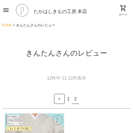
shopping_cart
menu
たかはしきもの工房 本店
カート
HOME
きんたんさんのレビュー
きんたんさんのレビュー
12
件中
11
-
12
件表示
2
1