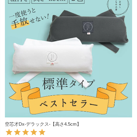
空芯才Dx‐デラックス‐【高さ4.5cm】