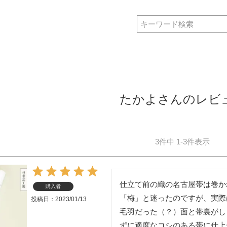
たかよさんのレビ
3
件中
1
-
3
件表示
仕立て前の織の名古屋帯は巻か
購入者
「梅」と迷ったのですが、実際
投稿日
2023/01/13
毛羽だった（？）面と帯裏がし
ずに適度なコシのある帯に仕上