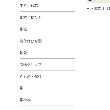
半衿／衿芯
三河帯芯【月
帯枕／枕ひも
帯板
着付けひも類
足袋
着物クリップ
きもの・襦袢
帯
帯小物