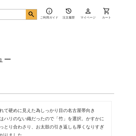
info
history
person
shopping_cart
search
ご利用ガイド
注文履歴
マイページ
カート
ュー
れて硬めに見えた為しっかり目の名古屋帯向き
はハリのない織だったので「竹」を選択。かすかに
っとり合わさり、お太鼓の引き返しも厚くなりすぎ
がりました。