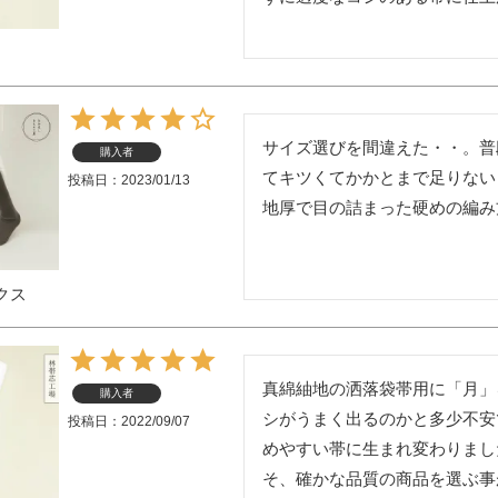
】
サイズ選びを間違えた・・。普段
購入者
てキツくてかかとまで足りない
投稿日
2023/01/13
クス
真綿紬地の洒落袋帯用に「月」
購入者
シがうまく出るのかと多少不安
投稿日
2022/09/07
めやすい帯に生まれ変わりまし
そ、確かな品質の商品を選ぶ事