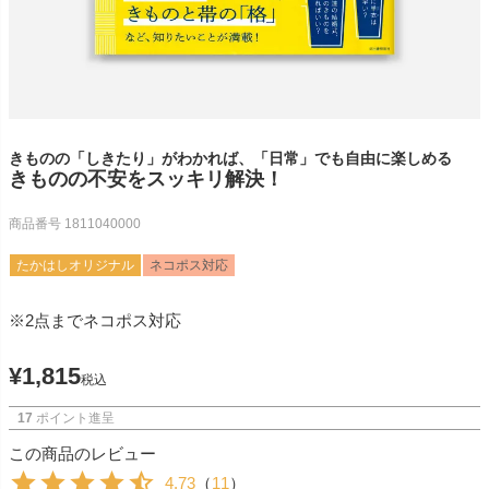
きものの「しきたり」がわかれば、「日常」でも自由に楽しめる
きものの不安をスッキリ解決！
商品番号
1811040000
たかはしオリジナル
ネコポス対応
※2点までネコポス対応
¥
1,815
税込
17
ポイント進呈
この商品のレビュー
4.73
（
11
）