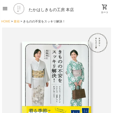
shopping_cart
menu
たかはしきもの工房 本店
カート
HOME
書籍
きものの不安をスッキリ解決！