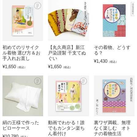
初めてのリサイク
【丸久商店】新江
その着物、どうす
ル着物 選び方＆お
戸染謹製 干支てぬ
る？
手入れお直し
ぐい
¥
1,430
（税込）
¥
1,650
¥
1,650
（税込）
（税込）
絹の王様で作った
動画でわかる！誰
裏ワザ満載、無理
ピローケース
でもカンタン楽ち
なく楽しむ オト
ん着付け
ナの着物生活
¥
10,780
（税込）