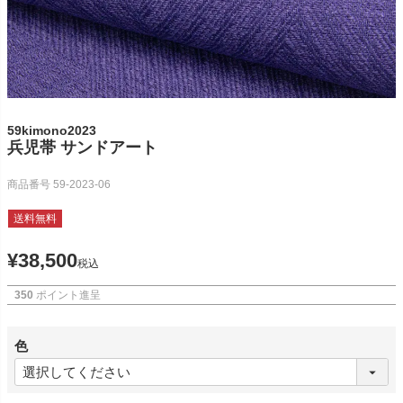
59kimono2023
兵児帯 サンドアート
商品番号
59-2023-06
送料無料
¥
38,500
税込
350
ポイント進呈
色