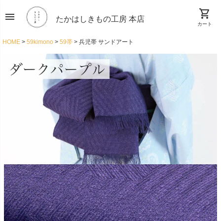
shopping_cart
menu
たかはしきもの工房 本店
カート
HOME
59kimono
59帯
兵児帯 サンドアート