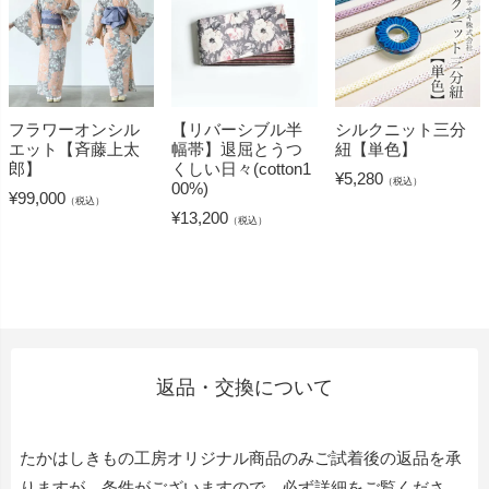
フラワーオンシル
【リバーシブル半
シルクニット三分
エット【斉藤上太
幅帯】退屈とうつ
紐【単色】
郎】
くしい日々(cotton1
¥
5,280
（税込）
00%)
¥
99,000
（税込）
¥
13,200
（税込）
返品・交換について
たかはしきもの工房オリジナル商品のみご試着後の返品を承
りますが、条件がございますので、必ず詳細をご覧くださ