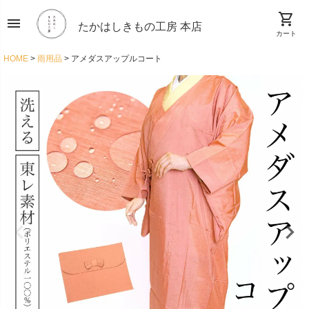
shopping_cart
menu
たかはしきもの工房 本店
カート
HOME
雨用品
アメダスアップルコート