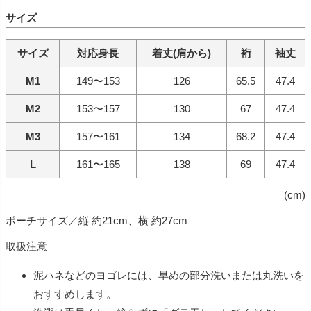
サイズ
サイズ
対応身長
着丈(肩から)
裄
袖丈
M1
149〜153
126
65.5
47.4
M2
153〜157
130
67
47.4
M3
157〜161
134
68.2
47.4
L
161〜165
138
69
47.4
(cm)
ポーチサイズ／縦 約21cm、横 約27cm
取扱注意
泥ハネなどのヨゴレには、早めの部分洗いまたは丸洗いを
おすすめします。