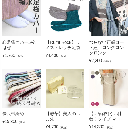
心足袋カバー5枚こ
【Rumi Rock】ラ
つらない正絹コー
はぜ
メストレッチ足袋
ト紐 ロングロン
グロング
¥
1,760
¥
4,400
（税込）
（税込）
¥
2,200
（税込）
長尺帯締め
【彩華】美人のつ
【UI/雨衣(うい)】
ま先
巻くタイプ マコ
¥
19,800
（税込）
¥
4,730
¥
14,300
（税込）
（税込）