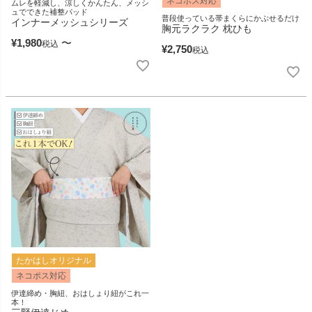
ネコポス対応
ムレを軽減し、涼しくかんたん、メッシ
ュでできた補整パッド
普段使っている帯まくらにかぶせるだけ
インナーメッシュシリーズ
胸元ラクラク 枕ひも
¥
1,980
〜
税込
¥
2,750
税込
たかはしオリジナル
ネコポス対応
伊達締め・胸紐、おはしょり紐がこれ一
本！