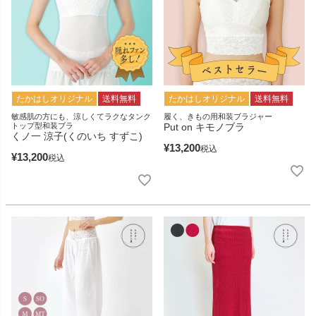
たかはしオリジナル
送料無料
たかはしオリジナル
送料無料
敏感肌の方にも、涼しくてラクなタンク
履く、きもの用和装ブラジャー
トップ型和装ブラ
Put on キモノブラ
くノ一 涼子(くのいち すずこ)
¥
13,200
税込
¥
13,200
税込