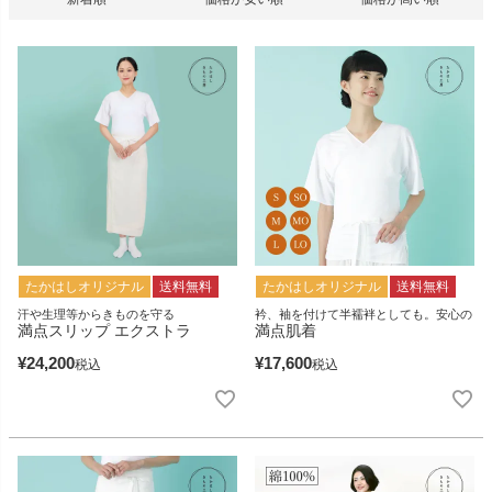
たかはしオリジナル
送料無料
たかはしオリジナル
送料無料
汗や生理等からきものを守る
衿、袖を付けて半襦袢としても。安心の
満点スリップ エクストラ
満点肌着
¥
24,200
¥
17,600
税込
税込