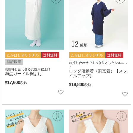
たかはしオリジナル
送料無料
たかはしオリジナル
送料無料
特許取得
前打ち合わせですっきりとしたシルエッ
ト
肌襦袢と合わせる女性用裾よけ
ロング活動着（割烹着）【スタ
満点ガードル裾よけ
イルアップ】
¥
17,600
税込
¥
19,800
税込