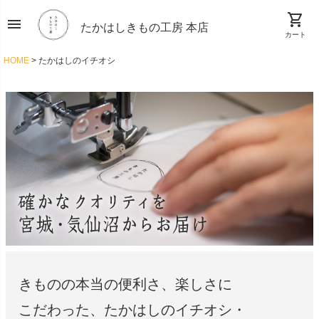
shopping_cart
menu
たかはしきもの工房 本店
カート
HOME
たかはしのイチオシ
きものの本当の便利さ、楽しさに
こだわった、
たかはしのイチオシ・