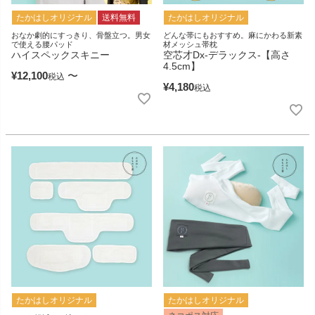
たかはしオリジナル
送料無料
たかはしオリジナル
おなか劇的にすっきり、骨盤立つ。男女
どんな帯にもおすすめ。麻にかわる新素
で使える腰パッド
材メッシュ帯枕
ハイスペックスキニー
空芯才Dx‐デラックス‐【高さ
4.5cm】
¥
12,100
〜
税込
¥
4,180
税込
たかはしオリジナル
たかはしオリジナル