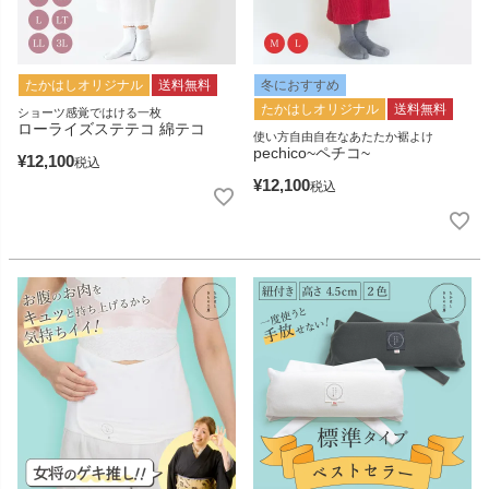
たかはしオリジナル
送料無料
冬におすすめ
たかはしオリジナル
送料無料
ショーツ感覚ではける一枚
ローライズステテコ 綿テコ
使い方自由自在なあたたか裾よけ
pechico~ペチコ~
¥
12,100
税込
¥
12,100
税込