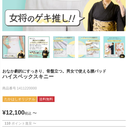
おなか劇的にすっきり、骨盤立つ。男女で使える腰パッド
ハイスペックスキニー
商品番号
1411220000
たかはしオリジナル
送料無料
¥
12,100
〜
税込
110
ポイント進呈
〜