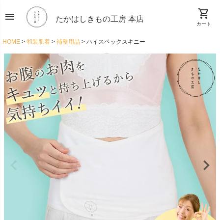
shopping_cart
menu
たかはしきもの工房 本店
カート
HOME
和装肌着
補整用品
ハイスペックスキニー