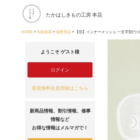
たかはしきもの工房 本店
HOME
和装肌着
補整用品
【旧】インナーメッシュ 一文字型(ウエ
ようこそ ゲスト様
ログイン
新規無料会員登録はこちら
新商品情報、割引情報、催事
情報など
お得な情報はメルマガで！