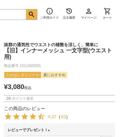
info
history
person
shopping_cart
search
ご利用ガイド
注文履歴
マイページ
カート
抜群の通気性でウエストの補整を涼しく、簡単に
【旧】インナーメッシュ 一文字型(ウエスト
用)
商品番号
1511400201
たかはしオリジナル
夏におすすめ
¥
3,080
税込
28
ポイント進呈
この商品のレビュー
4.37
（
43
）
レビューでプレゼント！