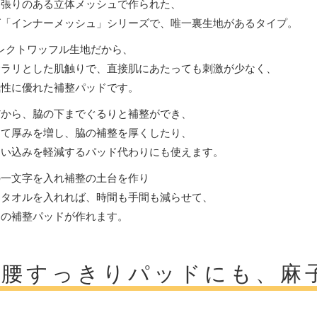
、張りのある立体メッシュで作られた、
ズ「インナーメッシュ」シリーズで、唯一裏生地があるタイプ。
イレクトワッフル生地だから、
サラリとした肌触りで、直接肌にあたっても刺激が少なく、
気性に優れた補整パッドです。
だから、脇の下までぐるりと補整ができ、
って厚みを増し、脇の補整を厚くしたり、
くい込みを軽減するパッド代わりにも使えます。
の一文字を入れ補整の土台を作り
にタオルを入れれば、時間も手間も減らせて、
用の補整パッドが作れます。
腰すっきりパッドにも、