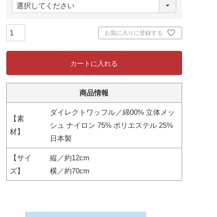
(
必
須
)
お気に入りに登録する
カートに入れる
商品情報
ダイレクトワッフル／綿00% 立体メッ
【素
シュ ナイロン 75% ポリエステル 25%
材】
日本製
【サイ
縦／約12cm
ズ】
横／約70cm