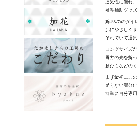
通気性に優れ
補整補助グッ
綿100%のダ
肌にやさしく
それでいて通
ロングサイズ
両方の先を折
腰ひもなどの
まず最初にこ
足りない部分
簡単に自分専