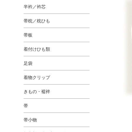
半衿／衿芯
帯枕／枕ひも
帯板
着付けひも類
足袋
着物クリップ
きもの・襦袢
帯
帯小物