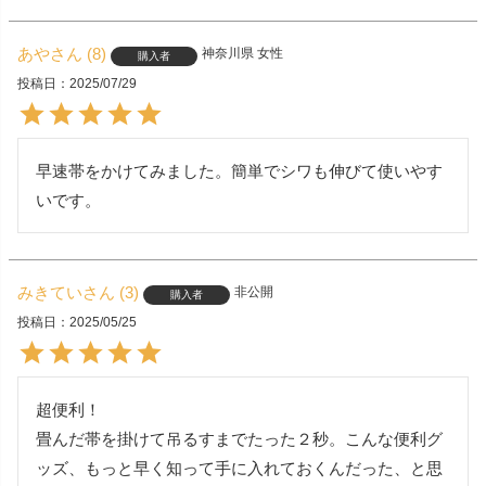
あや
8
神奈川県
女性
購入者
投稿日
2025/07/29
早速帯をかけてみました。簡単でシワも伸びて使いやす
いです。
みきてい
3
非公開
購入者
投稿日
2025/05/25
超便利！

畳んだ帯を掛けて吊るすまでたった２秒。こんな便利グ
ッズ、もっと早く知って手に入れておくんだった、と思