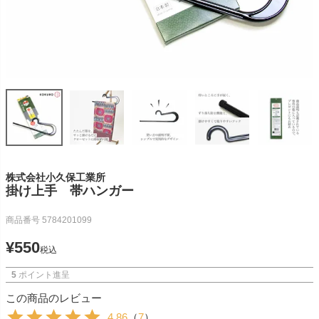
株式会社小久保工業所
掛け上手 帯ハンガー
商品番号
5784201099
¥
550
税込
5
ポイント進呈
この商品のレビュー
4.86
（
7
）