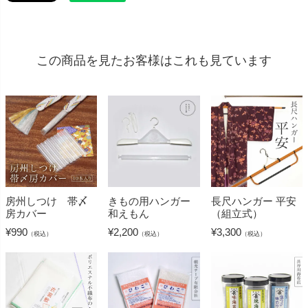
この商品を見たお客様はこれも見ています
房州しつけ 帯〆
きもの用ハンガー
長尺ハンガー 平安
房カバー
和えもん
（組立式）
¥
990
¥
2,200
¥
3,300
（税込）
（税込）
（税込）