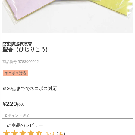
防虫防湿衣裳香
聖香（ひじりこう)
商品番号
5783060012
ネコポス対応
※20点まででネコポス対応
¥
220
税込
2
ポイント進呈
この商品のレビュー
4.70
（
30
）