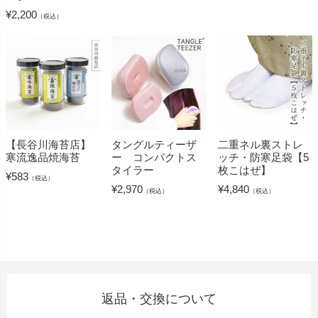
¥
2,200
（税込）
【長谷川海苔店】
タングルティーザ
二重ネル裏ストレ
寒流逸品焼海苔
ー コンパクトス
ッチ・防寒足袋【5
タイラー
枚こはぜ】
¥
583
（税込）
¥
2,970
¥
4,840
（税込）
（税込）
返品・交換について