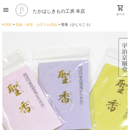
shopping_cart
menu
たかはしきもの工房 本店
カート
HOME
収納・保管・お手入れ用品
聖香（ひじりこう)