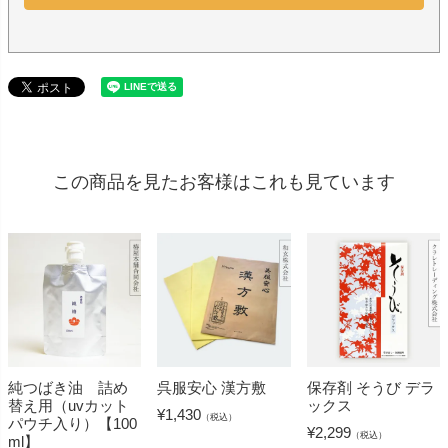
この商品を見たお客様はこれも見ています
純つばき油 詰め
呉服安心 漢方敷
保存剤 そうび デラ
替え用（uvカット
ックス
¥
1,430
（税込）
パウチ入り）【100
¥
2,299
（税込）
ml】