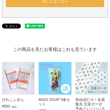
詳しくはこちら
この商品を見たお客様はこれも見ています
びわこふきん
MISO SOUP 5食セ
気仙沼だヨ！全員
ット
集合 注染ガーゼ
¥
550
（税込）
手ぬぐい／ハンカ