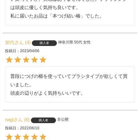
は頭皮に優しく気持ち良いです。

私に届いたお品は「本つげ結い椿」でした。
加代
4
神奈川県
50代
女性
購入者
投稿日
2023/04/06
普段につげの櫛を使っていてブラシタイプが欲しくて買
いました。

nagi
6
非公開
購入者
投稿日
2022/06/10