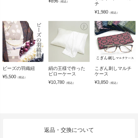
¥
896
（税込）
チ
¥
1,980
（税込）
ビーズの羽織紐
絹の王様で作った
こぎん刺しマルチ
ピローケース
ケース
¥
5,500
（税込）
¥
10,780
¥
3,850
（税込）
（税込）
返品・交換について