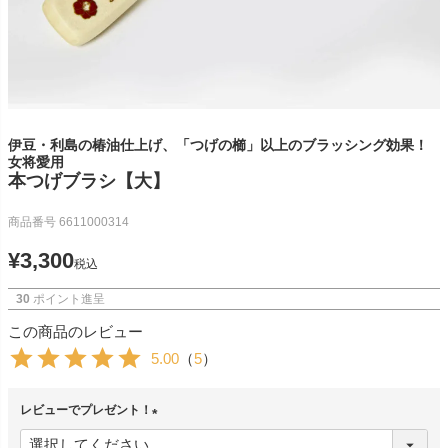
伊豆・利島の椿油仕上げ、「つげの櫛」以上のブラッシング効果！
女将愛用
本つげブラシ【大】
商品番号
6611000314
¥
3,300
税込
30
ポイント進呈
この商品のレビュー
5.00
（
5
）
レビューでプレゼント！
(