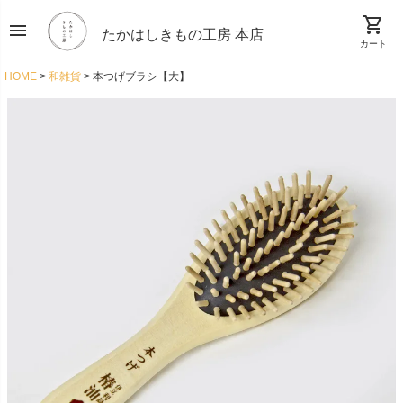
shopping_cart
menu
たかはしきもの工房 本店
カート
HOME
和雑貨
本つげブラシ【大】