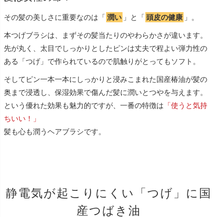
その髪の美しさに重要なのは「
潤い
」と「
頭皮の健康
」。
本つげブラシは、まずその髪当たりのやわらかさが違います。
先が丸く、太目でしっかりとしたピンは丈夫で程よい弾力性の
ある「つげ」で作られているので肌触りがとってもソフト。
そしてピン一本一本にしっかりと浸みこまれた国産椿油が髪の
奥まで浸透し、保湿効果で傷んだ髪に潤いとつやを与えます。
という優れた効果も魅力的ですが、一番の特徴は
「使うと気持
ちいい！」
髪も心も潤うヘアブラシです。
静電気が起こりにくい「つげ」に国
産つばき油