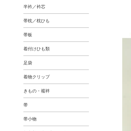
半衿／衿芯
帯枕／枕ひも
帯板
着付けひも類
足袋
着物クリップ
きもの・襦袢
帯
帯小物