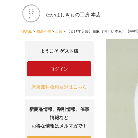
たかはしきもの工房 本店
HOME
和装小物
足袋
【ゑびす足袋】白麻（涼しい本麻）【中型
ようこそ ゲスト様
ログイン
新規無料会員登録はこちら
新商品情報、割引情報、催事
情報など
お得な情報はメルマガで！