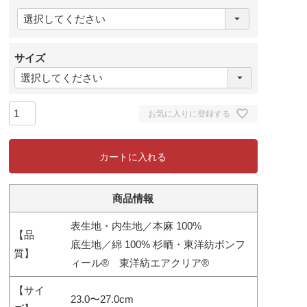
(
必
須
サイズ
)
お気に入りに登録する
カートに入れる
商品情報
表生地・内生地／本麻 100%
【品
底生地／綿 100% 杉晒・東洋紡ボンフ
質】
ィール® 東洋紡エアクリア®
【サイ
23.0〜27.0cm