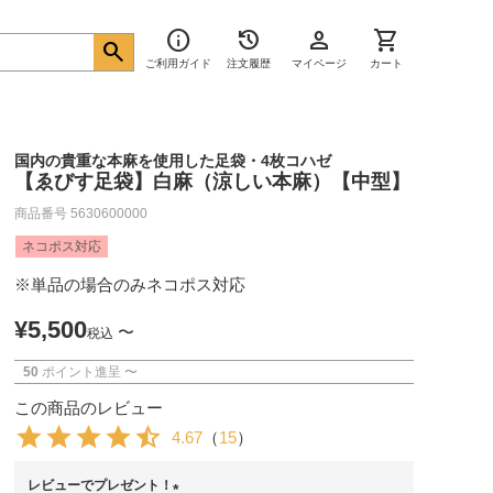
info
history
person
shopping_cart
search
ご利用ガイド
注文履歴
マイページ
カート
国内の貴重な本麻を使用した足袋・4枚コハゼ
【ゑびす足袋】白麻（涼しい本麻）【中型】
商品番号
5630600000
ネコポス対応
※単品の場合のみネコポス対応
¥
5,500
〜
税込
50
ポイント進呈
〜
この商品のレビュー
4.67
（
15
）
レビューでプレゼント！