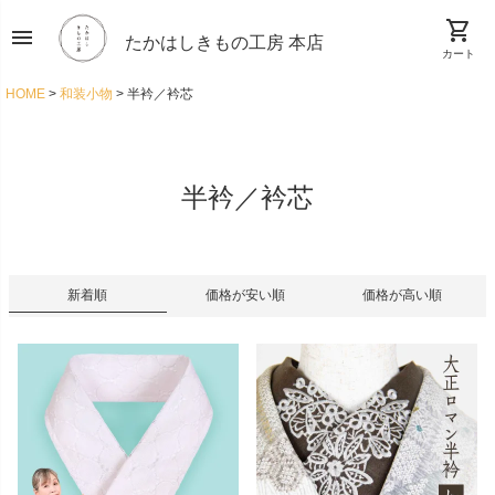
shopping_cart
menu
たかはしきもの工房 本店
カート
HOME
和装小物
半衿／衿芯
半衿／衿芯
新着順
価格が安い順
価格が高い順