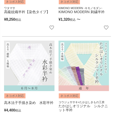
ネコポス対応
ネコポス対応
ワタマサ
KIMONO MODERN -キモノモダン-
高級紋織半衿【染色タイプ】
KIMONO MODERN 刺繍半衿
¥
8,250
¥
1,320
〜
税込
税込
ネコポス対応
ネコポス対応
高木法子手描き染め 水彩半衿
コウジュササキ×たかはしきもの工房
たかはしオリジナル シルクニ
¥
4,400
ット半衿
税込