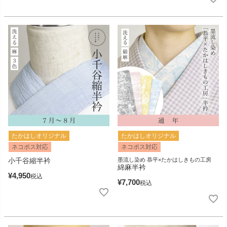
たかはしオリジナル
たかはしオリジナル
ネコポス対応
ネコポス対応
小千谷縮半衿
墨流し染め 恭平×たかはしきもの工房
綿麻半衿
¥
4,950
税込
¥
7,700
税込