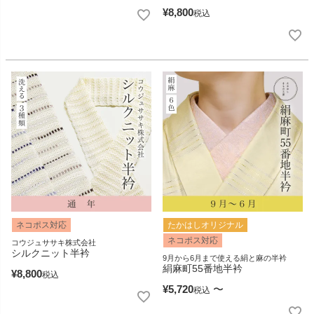
¥
8,800
税込
ネコポス対応
たかはしオリジナル
ネコポス対応
コウジュササキ株式会社
シルクニット半衿
9月から6月まで使える絹と麻の半衿
絹麻町55番地半衿
¥
8,800
税込
¥
5,720
〜
税込