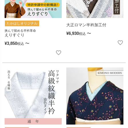
たかはしオリジナル
大正ロマン半衿加工付
挟んで留める半衿革命
¥
6,930
〜
税込
えりすぐり
¥
3,850
〜
税込