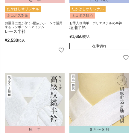
たかはしオリジナル
たかはしオリジナル
ネコポス対応
ネコポス対応
お洒落に差が付く♪幅広いシーンで活用
お手入れ簡単、ポリエステルの半衿
するワンポイントアイテム
塩瀬半衿
レース半衿
¥
1,650
税込
¥
2,530
税込
在庫切れ