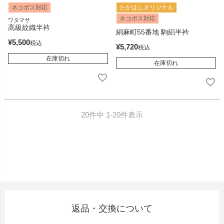
ネコポス対応
たかはしオリジナル
ネコポス対応
ワタマサ
高級紋織半衿
絹麻町55番地 駒絽半衿
¥
5,500
税込
¥
5,720
税込
在庫切れ
在庫切れ
20
件中
1
-
20
件表示
返品・交換について