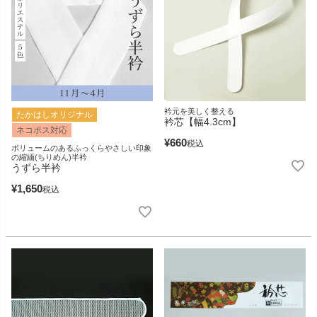
衿元を美しく整える
たかはしオリジナル
衿芯【幅4.3cm】
ネコポス対応
¥
660
税込
ボリュームのあるふっくらやさしい印象
の縮緬(ちりめん)半衿
うずら半衿
¥
1,650
税込