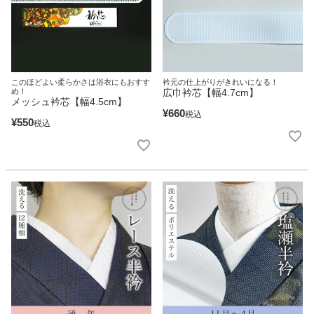
このほどよい柔らかさは浴衣にもおすす
衿元の仕上がりがきれいになる！
め！
広巾衿芯【幅4.7cm】
メッシュ衿芯【幅4.5cm】
¥
660
税込
¥
550
税込