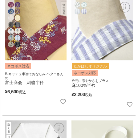
ネコポス対応
たかはしオリジナル
ネコポス対応
和キッチュ半襟でおなじみ ペタコさん
の
衿元に涼やかさをプラス
富士商会 刺繍半衿
麻100%半衿
¥
6,600
税込
¥
2,200
税込