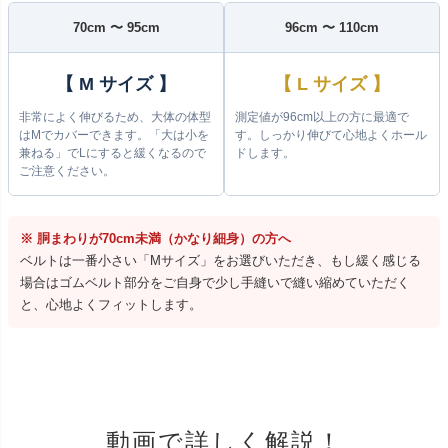
70cm 〜 95cm
96cm 〜 110cm
【 M サイズ 】
【 L サイズ 】
非常によく伸びるため、大体の体型
測定値が96cm以上の方に最適で
はMでカバーできます。「大は小を
す。しっかり伸びて心地よくホール
兼ねる」でLにすると緩くなるので
ドします。
ご注意ください。
※ 胴まわりが70cm未満（かなり細身）の方へ
ベルトは一番小さい「Mサイズ」をお選びいただき、もし緩く感じる
場合はゴムベルト部分をご自身で少し手縫いで縫い縮めていただく
と、心地よくフィットします。
動画で詳しく解説！