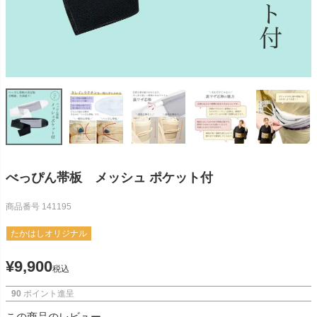
べっぴん帯板 メッシュ ポケット付
商品番号
141195
たかはしオリジナル
¥
9,900
税込
90
ポイント進呈
この商品のレビュー