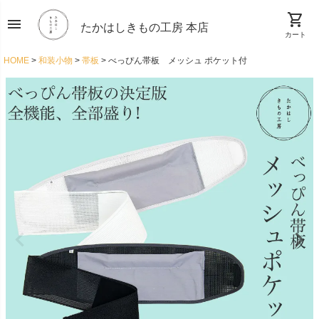
shopping_cart
menu
たかはしきもの工房 本店
カート
HOME
和装小物
帯板
べっぴん帯板 メッシュ ポケット付