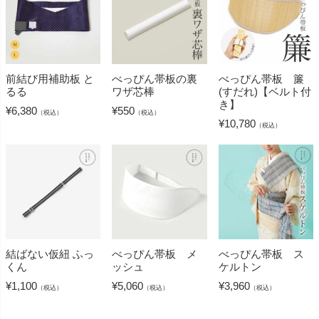
前結び用補助板 と
べっぴん帯板の裏
べっぴん帯板 簾
るる
ワザ芯棒
(すだれ)【ベルト付
き】
¥
6,380
¥
550
（税込）
（税込）
¥
10,780
（税込）
結ばない仮紐 ふっ
べっぴん帯板 メ
べっぴん帯板 ス
くん
ッシュ
ケルトン
¥
1,100
¥
5,060
¥
3,960
（税込）
（税込）
（税込）