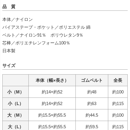
品 質
本体／ナイロン
バイアステープ・ポケット／ポリエステル 綿
ベルト／ナイロン91％ ポリウレタン9％
芯棒／ポリエチレンフォーム100％
日本製
サイズ
本体（幅×長さ）
ゴムベルト
全長
小（M）
約14×約52
約48
約100
小（L）
約14×約52
約63
約115
大（M）
約15.5×約55.5
約44.5
約100
大（L）
約15.5×約55.5
約59.5
約115