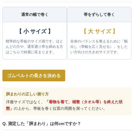
通常の幅で巻く
帯をずらして巻く
【 小 サイズ 】
【 大 サイズ 】
標準的な帯板のサイズ感です。ほと
全体のバランスを整えるために「幅
んどの方や、通常通り帯を締める方
出し（帯幅を広く見せる）」をした
はこちらで綺麗に収まります。
い方向けの大きめサイズです。
ゴムベルトの長さを決める
胴まわりの正しい測り方
洋服サイズではなく、
「着物を着て、補整（タオル等）を終えた状
態」
の上から、帯板を巻く位置の周囲を測ってください。
Q. 測定した「胴まわり」は何cmですか？