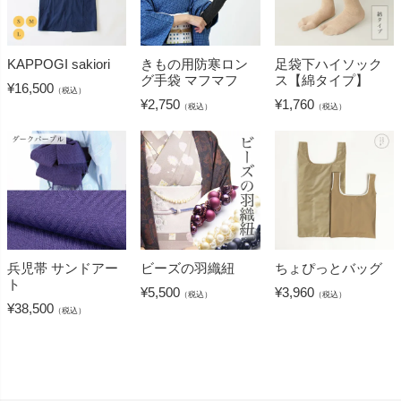
KAPPOGI sakiori
きもの用防寒ロン
足袋下ハイソック
グ手袋 マフマフ
ス【綿タイプ】
¥
16,500
（税込）
¥
2,750
¥
1,760
（税込）
（税込）
兵児帯 サンドアー
ビーズの羽織紐
ちょぴっとバッグ
ト
¥
5,500
¥
3,960
（税込）
（税込）
¥
38,500
（税込）