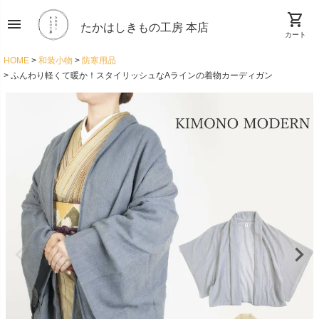
shopping_cart
menu
たかはしきもの工房 本店
カート
HOME
和装小物
防寒用品
ふんわり軽くて暖か！スタイリッシュなAラインの着物カーディガン