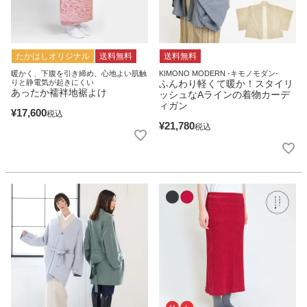
たかはしオリジナル
送料無料
送料無料
暖かく、下腹を引き締め、心地よい肌触
KIMONO MODERN -キモノモダン-
りと静電気が起きにくい
ふんわり軽くて暖か！スタイリ
あったか襦袢地裾よけ
ッシュなAラインの着物カーデ
ィガン
¥
17,600
税込
¥
21,780
税込