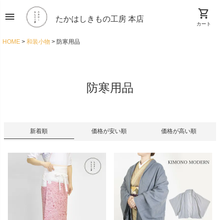
shopping_cart
menu
たかはしきもの工房 本店
カート
HOME
和装小物
防寒用品
防寒用品
新着順
価格が安い順
価格が高い順