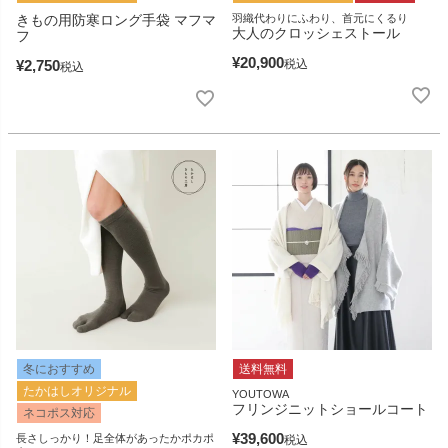
きもの用防寒ロング手袋 マフマ
羽織代わりにふわり、首元にくるり
大人のクロッシェストール
フ
¥
20,900
¥
2,750
税込
税込
冬におすすめ
送料無料
たかはしオリジナル
YOUTOWA
フリンジニットショールコート
ネコポス対応
¥
39,600
長さしっかり！足全体があったかポカポ
税込