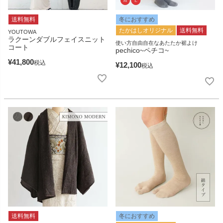
送料無料
冬におすすめ
たかはしオリジナル
送料無料
YOUTOWA
ラクーンダブルフェイスニット
使い方自由自在なあたたか裾よけ
コート
pechico~ペチコ~
¥
41,800
税込
¥
12,100
税込
送料無料
冬におすすめ