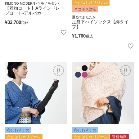
たかはしオリジナル
KIMONO MODERN -キモノモダン-
【着物コート】Aラインドレー
ネコポス対応
プコート-アルパカ
重ねてあたたか
足袋下ハイソックス【綿タイ
¥
32,780
税込
プ】
¥
1,760
税込
冬におすすめ
冬におすすめ
たかはしオリジナル
たかはしオリジナル
送料無料