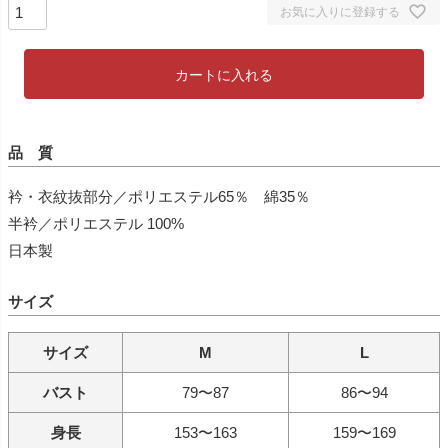
お気に入りに登録する
カートに入れる
品 質
衿・衣紋抜部分／ポリエステル65％ 綿35％
半衿／ポリエステル 100%
日本製
サイズ
サイズ
M
L
バスト
79〜87
86〜94
身長
153〜163
159〜169