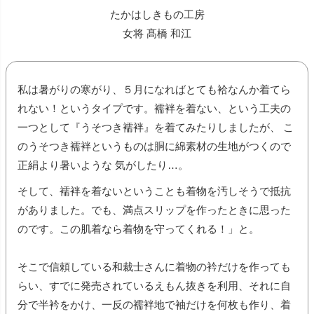
たかはしきもの工房
女将 髙橋 和江
私は暑がりの寒がり、５月になればとても袷なんか着てら
れない！というタイプです。襦袢を着ない、という工夫の
一つとして『うそつき襦袢』を着てみたりしましたが、 こ
のうそつき襦袢というものは胴に綿素材の生地がつくので
正絹より暑いような 気がしたり…。
そして、襦袢を着ないということも着物を汚しそうで抵抗
がありました。でも、満点スリップを作ったときに思った
のです。この肌着なら着物を守ってくれる！」と。
そこで信頼している和裁士さんに着物の衿だけを作っても
らい、すでに発売されているえもん抜きを利用、それに自
分で半衿をかけ、一反の襦袢地で袖だけを何枚も作り、着