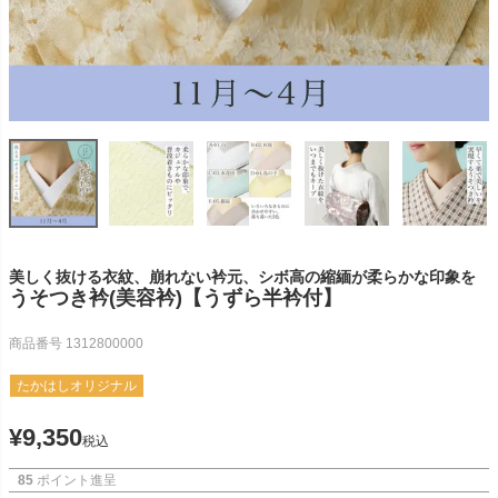
美しく抜ける衣紋、崩れない衿元、シボ高の縮緬が柔らかな印象を
うそつき衿(美容衿)【うずら半衿付】
商品番号
1312800000
たかはしオリジナル
¥
9,350
税込
85
ポイント進呈