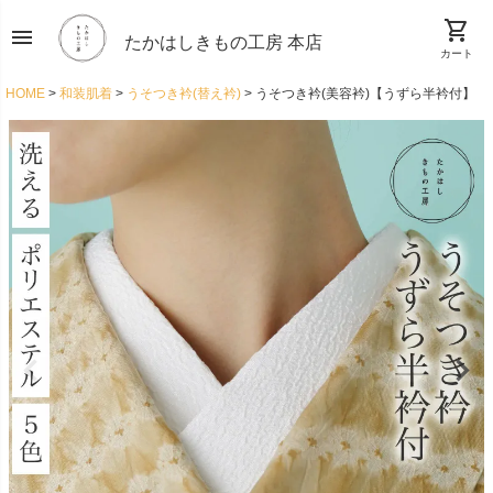
shopping_cart
menu
たかはしきもの工房 本店
カート
HOME
和装肌着
うそつき衿(替え衿)
うそつき衿(美容衿)【うずら半衿付】