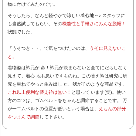
物に付けてみたのです。
そうしたら、なんと軽やかで涼しい着心地～♪ スタッフに
も当然試してもらい、その
機能性と手軽さにみんな脱帽！
状態でした。
『うそつき・・』で気をつけたいのは、
うそに見えないこ
と。
着物姿は衿元が 命！衿元が決まらないと全てにだらしなく
見えて、着心 地も悪いですものね。この替え衿は研究に研
究を重ねてやっと生み出し た、我が子のような商品です。
これ以上便利な替え衿は無い！
と思って います(笑)。使い
方のコツは、ゴムベルトをちゃんと調節することです。 万
が一ゴムベルトの位置が低いという場合は、
えもんの部分
をつまんで調節
して下さい。