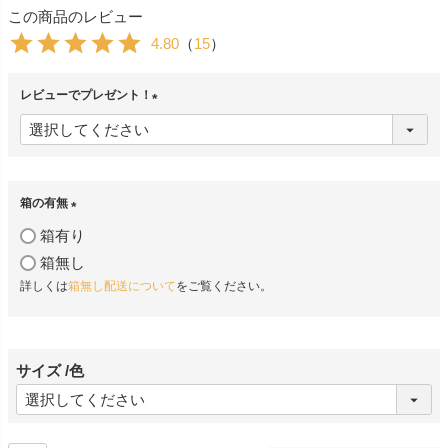
この商品のレビュー
4.80
（
15
）
レビューでプレゼント！
(
必
須
)
箱の有無
(
箱有り
必
箱無し
須
詳しくは
箱無し配送について
をご覧ください。
)
サイズ
色