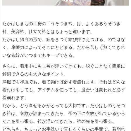
たかはしきもの工房の「うそつき衿」は、よくあるうそつき
衿、美容衿、仕立て衿とはちょっと違います。
たかはし独自の形で、紐をきつく結び押さえつける、のではな
く、摩擦力によってそこにとどまる、だから苦しく無くてきれ
いな衣紋がいつまでもキープできる。
さらに、着用中にもし衿が浮いてきても、脱ぐことなく簡単に
解消できるのも大きなポイント。
洋服でも和服でも、着て動けば必ず着崩れます。それはどんな
着付けをしても、アイテムを使っても、度合いは変われど必ず
着崩れます。
だから、どう直せるかがとっても大切です。たかはしのうそつ
き衿は、衣紋が詰まってきたら、帯の下に衣紋が出ているから
そこを引っ張る。衿が浮いてきたら、衿の先を引っ張る。
どちらも、ちょっとお手洗いで直せるくらいの手間で、着崩れ