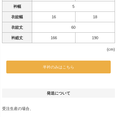
衿幅
5
衣紋幅
16
18
衣紋丈
60
衿総丈
166
190
(cm)
半衿のみはこちら
発送について
受注生産の場合、