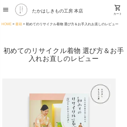
shopping_cart
menu
たかはしきもの工房 本店
カート
HOME
書籍
初めてのリサイクル着物 選び方＆お手入れお直しのレビュー
初めてのリサイクル着物 選び方＆お手
入れお直しのレビュー