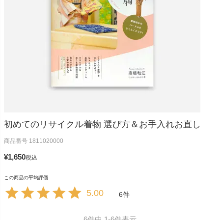
初めてのリサイクル着物 選び方＆お手入れお直し
商品番号
1811020000
¥
1,650
税込
5.00
6
6
件中
1
-
6
件表示