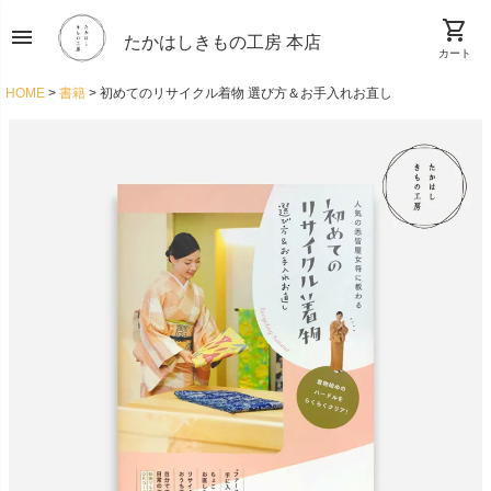
shopping_cart
menu
たかはしきもの工房 本店
カート
HOME
書籍
初めてのリサイクル着物 選び方＆お手入れお直し