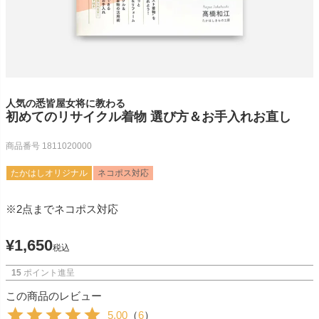
人気の悉皆屋女将に教わる
初めてのリサイクル着物 選び方＆お手入れお直し
商品番号
1811020000
たかはしオリジナル
ネコポス対応
※2点までネコポス対応
¥
1,650
税込
15
ポイント進呈
この商品のレビュー
5.00
（
6
）