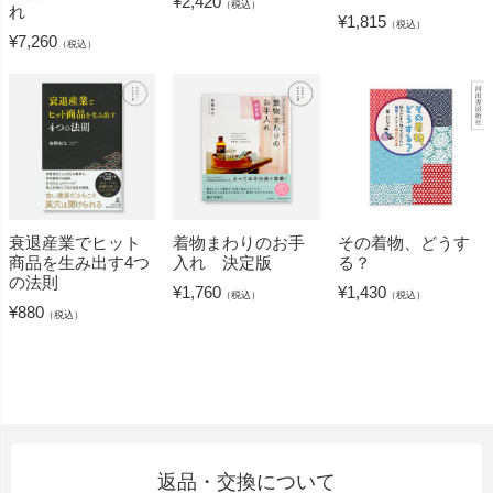
¥
2,420
（税込）
れ
¥
1,815
（税込）
¥
7,260
（税込）
衰退産業でヒット
着物まわりのお手
その着物、どうす
商品を生み出す4つ
入れ 決定版
る？
の法則
¥
1,760
¥
1,430
（税込）
（税込）
¥
880
（税込）
返品・交換について