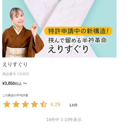
えりすぐり
商品番号
131910
¥
3,850
〜
税込
4.29
14
14
件中
1
-
10
件表示