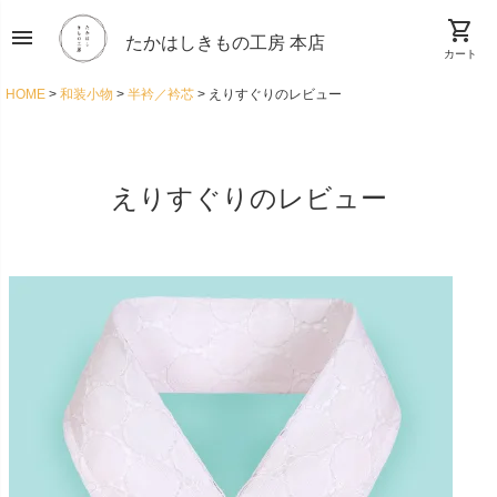
shopping_cart
menu
たかはしきもの工房 本店
カート
HOME
和装小物
半衿／衿芯
えりすぐりのレビュー
えりすぐりのレビュー