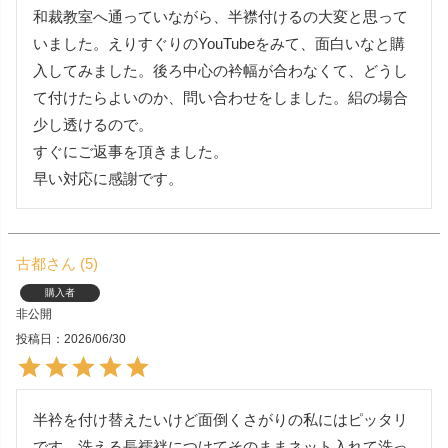
和裁教室へ通っていながら、半襟付けるの大変と思って
いました。えりすぐりのYouTubeをみて、面白いなと購
入してみました。後ろ中心の衿幅が合わなくて、どうし
て付けたらよいのか、問い合わせをしました。絽の場合
少し透けるので。

すぐにご返事を頂きました。

早い対応に感謝です。
古都
5
購入者
非公開
投稿日
2026/06/30
半衿を付け替えたいけど面倒くさがりの私にはピッタリ
です。洗える長襦袢につけてそのままネット入れて洗っ