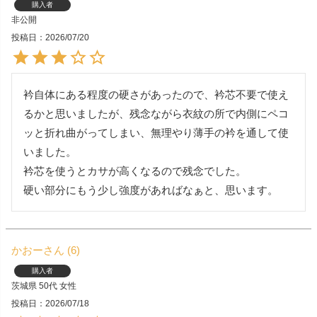
購入者
非公開
投稿日
2026/07/20
衿自体にある程度の硬さがあったので、衿芯不要で使え
るかと思いましたが、残念ながら衣紋の所で内側にペコ
ッと折れ曲がってしまい、無理やり薄手の衿を通して使
いました。

衿芯を使うとカサが高くなるので残念でした。

硬い部分にもう少し強度があればなぁと、思います。
かおー
6
購入者
茨城県
50代
女性
投稿日
2026/07/18