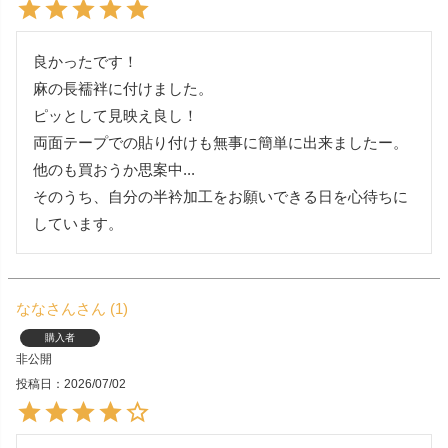
良かったです！

麻の長襦袢に付けました。

ピッとして見映え良し！

両面テープでの貼り付けも無事に簡単に出来ましたー。

他のも買おうか思案中...

そのうち、自分の半衿加工をお願いできる日を心待ちに
しています。
ななさん
1
購入者
非公開
投稿日
2026/07/02