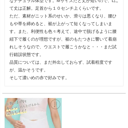
なナチュラル体型です。Mサイズだと丈が短いので、Lに
て丈は正解。足首から１０センチ上くらいです。

ただ、素材がニット系のせいか、滑りは悪くなり、腰ひ
もや帯を締めると、裾が上がって短くなってしまいま
す。また、利便性も色々考えて、途中で脱げるように腰
紐下で履くのが理想ですが、裾のもたつきに響いて着崩
れしそうなので、ウエストで履こうかなと・・・まだ試
行錯誤状態です。

品質については、まだ外出しておらず、試着程度です
が、温かそうです。

そして濃いめの赤で好みです。