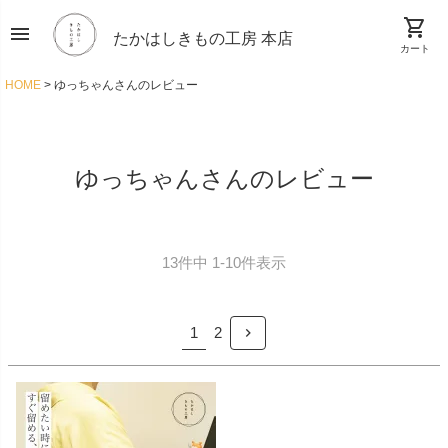
shopping_cart
menu
たかはしきもの工房 本店
カート
HOME
ゆっちゃんさんのレビュー
ゆっちゃんさんのレビュー
13
件中
1
-
10
件表示
1
2