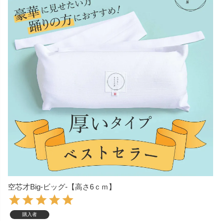
空芯才Big-ビッグ-【高さ6ｃｍ】
購入者