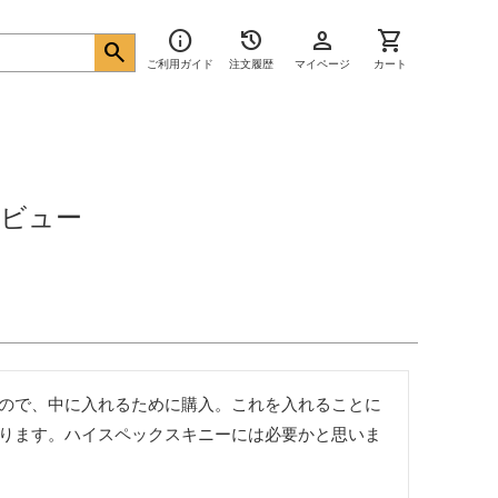
info
history
person
shopping_cart
search
ご利用ガイド
注文履歴
マイページ
カート
ビュー
ので、中に入れるために購入。これを入れることに
ります。ハイスペックスキニーには必要かと思いま