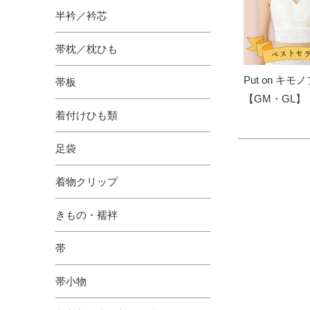
半衿／衿芯
帯枕／枕ひも
Put on キモ
帯板
【GM・GL】
着付けひも類
足袋
着物クリップ
きもの・襦袢
帯
帯小物