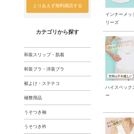
とりあえず無料購読する
インナーメッ
リーズ
カテゴリから探す
和装スリップ・肌着
和装ブラ・洋装ブラ
裾よけ・ステテコ
ハイスペック
ー
補整用品
うそつき袖
うそつき衿