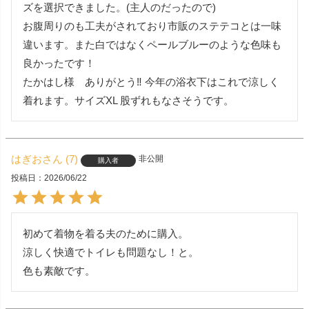
ズを選択できました。(主人のだったので)

お腹周りのも工夫がされており市販のステテコとは一味
違います。また白ではなくペールブルーのような色味も
良かったです！

たかはし様　ありがとう‼️ 今年の浴衣下はこれで涼しく
着れます。サイズXL 股ずれもなさそうです。
はぎお
7
非公開
購入者
投稿日
2026/06/22
初めて着物を着る夫のために購入。

涼しく快適でトイレも問題なし！と。

色も素敵です。