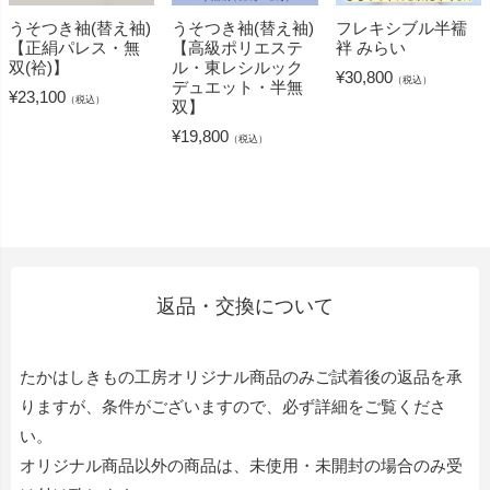
うそつき袖(替え袖)
うそつき袖(替え袖)
フレキシブル半襦
【正絹パレス・無
【高級ポリエステ
袢 みらい
双(袷)】
ル・東レシルック
¥
30,800
（税込）
デュエット・半無
¥
23,100
（税込）
双】
¥
19,800
（税込）
返品・交換について
たかはしきもの工房オリジナル商品のみご試着後の返品を承
りますが、条件がございますので、必ず詳細をご覧くださ
い。
オリジナル商品以外の商品は、未使用・未開封の場合のみ受