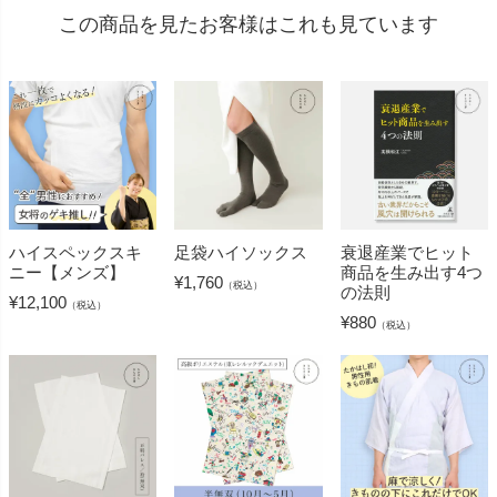
この商品を見たお客様はこれも見ています
ハイスペックスキ
足袋ハイソックス
衰退産業でヒット
ニー【メンズ】
商品を生み出す4つ
¥
1,760
（税込）
の法則
¥
12,100
（税込）
¥
880
（税込）