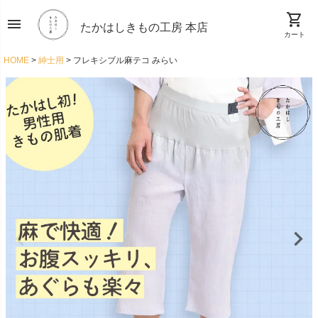
shopping_cart
menu
たかはしきもの工房 本店
カート
HOME
紳士用
フレキシブル麻テコ みらい