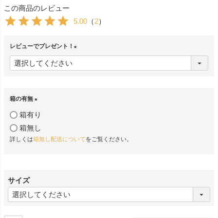
この商品のレビュー
5.00
（
2
）
レビューでプレゼント！
(
必
須
)
箱の有無
(
箱有り
必
箱無し
須
詳しくは
箱無し配送について
をご覧ください。
)
サイズ