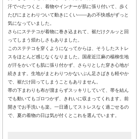
汗でべたつくと、着物やインナーが肌に張り付いて、歩く
たびにまとわりついて動きにくい――あの不快感がずっと
気になっていました。
さらにステテコが着物に巻き込まれて、裾だけクルッと回
ってしまう煩わしさもありました。
このステテコを穿くようになってからは、そうしたストレ
スをほとんど感じなくなりました。国産近江麻の楊柳生地
が汗をかいても肌に張り付かず、さらりとした穿き心地が
続きます。生地がまとわりつかないぶん足さばきも軽やか
で、裾だけ回ってしまうこともありません。
帯の下まわりも布が溜まらずスッキリしていて、帯を結ん
でも動いてもゴロつかず、きれいに収まってくれます。前
開きでお手洗いも楽。一日通してストレスなく過ごせるの
で、夏の着物の日は気が付くとこれを選んでいます。