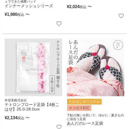
ュでできた補整パッド
インナーメッシュシリーズ
¥
2,024
〜
税込
¥
1,980
〜
税込
井登美株式会社
たかはしオリジナル
テトロンブロード足袋【4枚こ
ネコポス対応
はぜ】25.0-28.0cm
下駄の痛いを防いで、ゆかた・夏きもの
¥
2,134
〜
税込
に似合う足袋
あんだのレース足袋