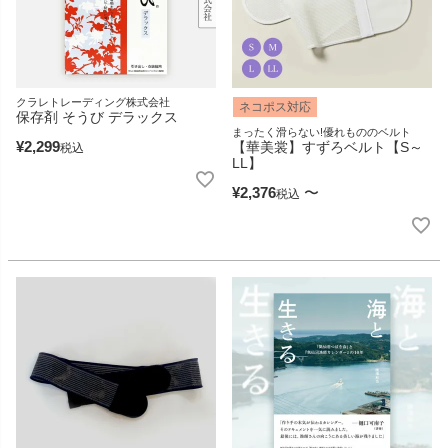
クラレトレーディング株式会社
ネコポス対応
保存剤 そうび デラックス
まったく滑らない!優れもののベルト
¥
2,299
【華美裳】すずろベルト【S～
税込
LL】
¥
2,376
〜
税込