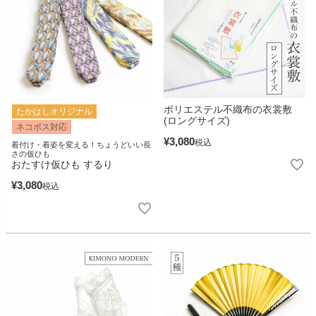
ポリエステル不織布の衣裳敷
たかはしオリジナル
(ロングサイズ)
ネコポス対応
¥
3,080
税込
着付け・着姿を変える！ちょうどいい長
さの仮ひも
おたすけ仮ひも するり
¥
3,080
税込