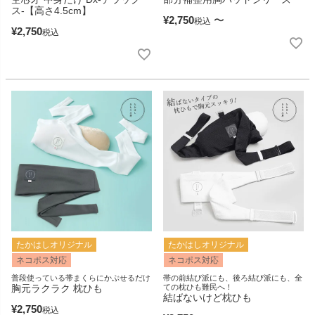
ス‐【高さ4.5cm】
¥
2,750
〜
税込
¥
2,750
税込
たかはしオリジナル
たかはしオリジナル
ネコポス対応
ネコポス対応
普段使っている帯まくらにかぶせるだけ
帯の前結び派にも、後ろ結び派にも、全
胸元ラクラク 枕ひも
ての枕ひも難民へ！
結ばないけど枕ひも
¥
2,750
税込