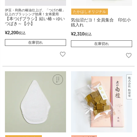
伊豆・利島の椿油仕上げ、「つげの櫛」
たかはしオリジナル
以上のブラッシング効果！女将愛用
【本つげブラシ】結い椿～ゆい
気仙沼だヨ！全員集合 印伝小
つばき～【小】
銭入れ
¥
2,200
税込
¥
2,310
税込
在庫切れ
在庫切れ