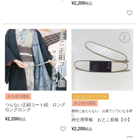
¥
2,200
税込
ネコポス対応
たかはしオリジナル
ネコポス対応
つらない正絹コート紐 ロング
ロングロング
腰骨にあたらない、お腹でシワになる帯
に
¥
2,200
税込
紳士用帯板 おとこ前板【小】
¥
2,200
税込