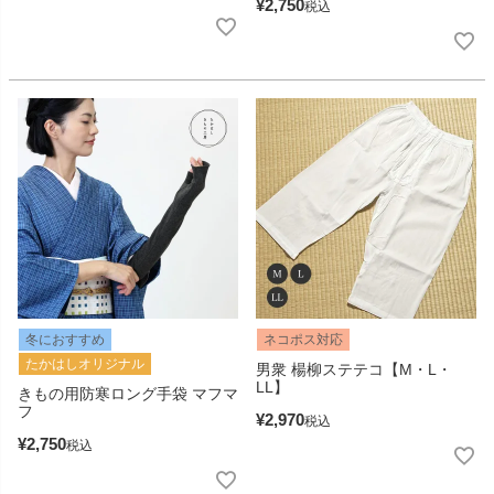
¥
2,750
税込
冬におすすめ
ネコポス対応
たかはしオリジナル
男衆 楊柳ステテコ【M・L・
LL】
きもの用防寒ロング手袋 マフマ
フ
¥
2,970
税込
¥
2,750
税込