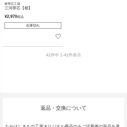
林帯芯工場
三河帯芯【都】
¥
2,970
税込
在庫切れ
41
件中
1
-
41
件表示
返品・交換について
たかはしきもの工房オリジナル商品のみご試着後の返品を承