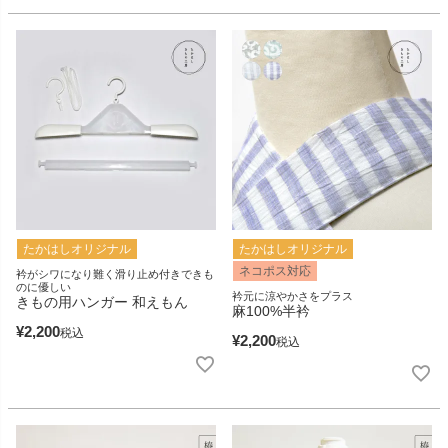
たかはしオリジナル
たかはしオリジナル
ネコポス対応
衿がシワになり難く滑り止め付きできも
のに優しい
衿元に涼やかさをプラス
きもの用ハンガー 和えもん
麻100%半衿
¥
2,200
税込
¥
2,200
税込