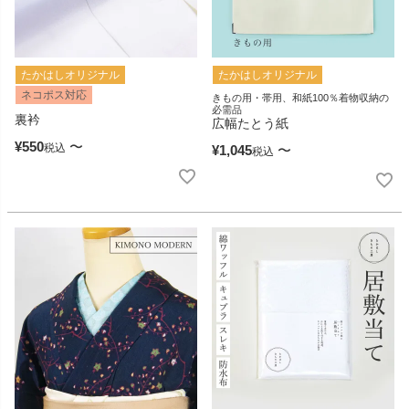
たかはしオリジナル
たかはしオリジナル
ネコポス対応
きもの用・帯用、和紙100％着物収納の
必需品
裏衿
広幅たとう紙
¥
550
〜
税込
¥
1,045
〜
税込