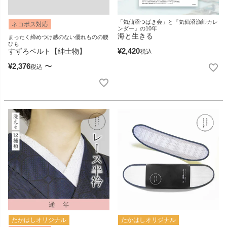
「気仙沼つばき会」と『気仙沼漁師カレ
ネコポス対応
ンダー』の10年
海と生きる
まったく締めつけ感のない優れものの腰
ひも
¥
2,420
すずろベルト【紳士物】
税込
¥
2,376
〜
税込
たかはしオリジナル
たかはしオリジナル