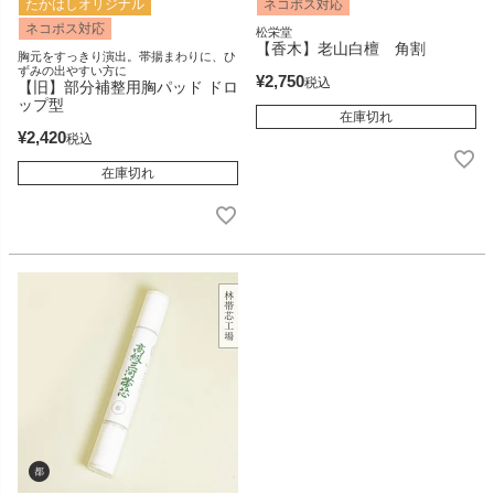
たかはしオリジナル
ネコポス対応
ネコポス対応
松栄堂
【香木】老山白檀 角割
胸元をすっきり演出。帯揚まわりに、ひ
ずみの出やすい方に
¥
2,750
税込
【旧】部分補整用胸パッド ドロ
ップ型
在庫切れ
¥
2,420
税込
在庫切れ