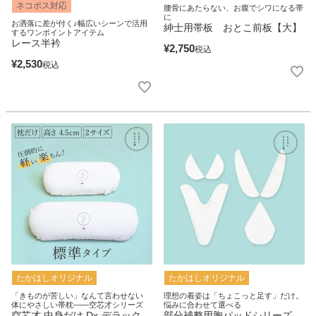
ネコポス対応
腰骨にあたらない、お腹でシワになる帯
に
お洒落に差が付く♪幅広いシーンで活用
紳士用帯板 おとこ前板【大】
するワンポイントアイテム
レース半衿
¥
2,750
税込
¥
2,530
税込
たかはしオリジナル
たかはしオリジナル
「きものが苦しい」なんて言わせない
理想の着姿は「ちょこっと足す」だけ。
体にやさしい帯枕――空芯才シリーズ
悩みに合わせて選べる
空芯才 中身だけ Dx‐デラック
部分補整用胸パッドシリーズ