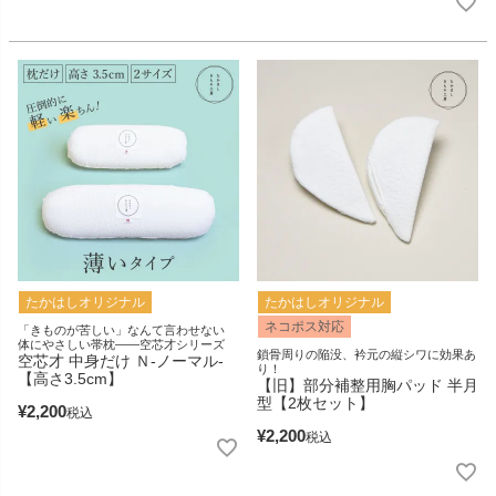
たかはしオリジナル
たかはしオリジナル
ネコポス対応
「きものが苦しい」なんて言わせない
体にやさしい帯枕――空芯才シリーズ
鎖骨周りの陥没、衿元の縦シワに効果あ
空芯才 中身だけ Ｎ‐ノーマル‐
り！
【高さ3.5cm】
【旧】部分補整用胸パッド 半月
型【2枚セット】
¥
2,200
税込
¥
2,200
税込