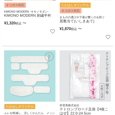
ネコポス対応
たかはしオリジナル
ネコポス対応
KIMONO MODERN -キモノモダン-
KIMONO MODERN 刺繍半衿
きものの透けや下着が響くのを防ぐ
居敷当て(いしきあて)
¥
1,320
〜
税込
¥
1,870
〜
税込
井登美株式会社
たかはしオリジナル
テトロンブロード足袋【4枚こ
はぜ】22.0-24.5cm
ムレを軽減し、涼しくかんたん、メッシ