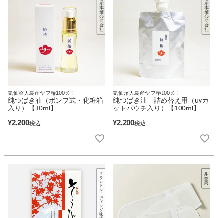
気仙沼大島産ヤブ椿100％！
気仙沼大島産ヤブ椿100％！
純つばき油（ポンプ式・化粧箱
純つばき油 詰め替え用（uvカ
入り）【30ml】
ットパウチ入り）【100ml】
¥
2,200
¥
2,200
税込
税込