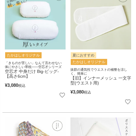
たかはしオリジナル
夏におすすめ
たかはしオリジナル
「きものが苦しい」なんて言わせない
体にやさしい帯枕――空芯才シリーズ
抜群の通気性でウエストの補整を涼し
空芯才 中身だけ Big-ビッグ-
く、簡単に
【高さ6cm】
【旧】インナーメッシュ 一文字
型(ウエスト用)
¥
3,080
税込
¥
3,080
税込